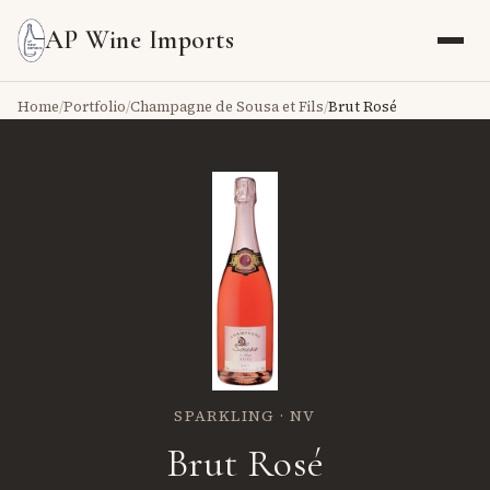
AP Wine Imports
Home
/
Portfolio
/
Champagne de Sousa et Fils
/
Brut Rosé
SPARKLING · NV
Brut Rosé